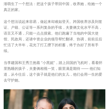
渐萌生了一个想法：把这个孩子带回中国，收养她，给她一个
真正的家。
这个想法说起来容易，做起来却难如登天。跨国收养涉及到签
证、户籍、公证等一系列复杂的手续，夫妻俩文化水平不高，
语言又不通，只能一点点摸索。他们跑遍了当地的中国大使
馆、民政局，还请中资企业的领导帮忙翻译、协调，前前后后
忙活了大半年，花光了打工攒下的积蓄，终于办好了所有手
续。
当李建国和王秀兰抱着 “小黑妮”，踏上回国的飞机时，看着怀
里熟睡的孩子，夫妻俩相视一笑，眼里满是期待 —— 他们知
道，从今往后，这个孩子就是他们的女儿，他们会用一生的爱
去守护她。