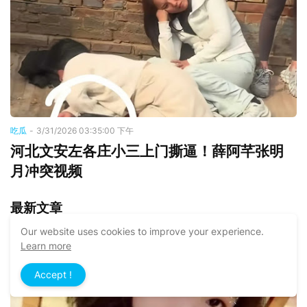
吃瓜
-
3/31/2026 03:35:00 下午
河北文安左各庄小三上门撕逼！薛阿芊张明
月冲突视频
最新文章
Our website uses cookies to improve your experience.
Learn more
Accept !