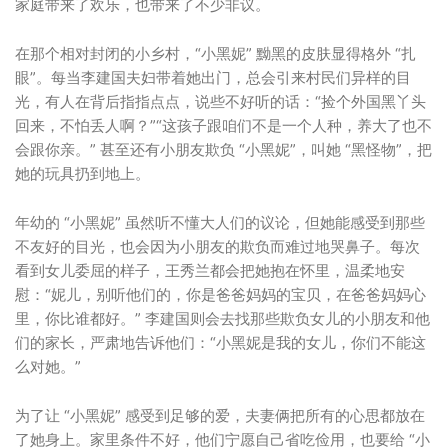
家庭带来了欢乐，也带来了不少非议。
在那个相对封闭的小乡村，“小黑妮” 黝黑的皮肤显得格外 “扎
眼”。每当李建国夫妇带着她出门，总会引来村民们异样的目
光，有人在背后指指点点，说些不好听的话：“捡个外国黑丫头
回来，不怕丢人啊？”“这孩子跟咱们不是一个人种，养大了也不
会跟你亲。” 甚至还有小朋友欺负 “小黑妮”，叫她 “黑怪物”，把
她的玩具扔到地上。
年幼的 “小黑妮” 虽然听不懂大人们的议论，但她能感受到那些
不友好的目光，也会因为小朋友的欺负而难过地哭鼻子。每次
看到女儿委屈的样子，王秀兰都会把她抱在怀里，温柔地安
慰：“妮儿，别听他们的，你是爸爸妈妈的宝贝，在爸爸妈妈心
里，你比谁都好。” 李建国则会去找那些欺负女儿的小朋友和他
们的家长，严肃地告诉他们：“小黑妮是我的女儿，你们不能这
么对她。”
为了让 “小黑妮” 感受到足够的爱，夫妻俩把所有的心思都放在
了她身上。家里条件不好，他们宁愿自己省吃俭用，也要给 “小