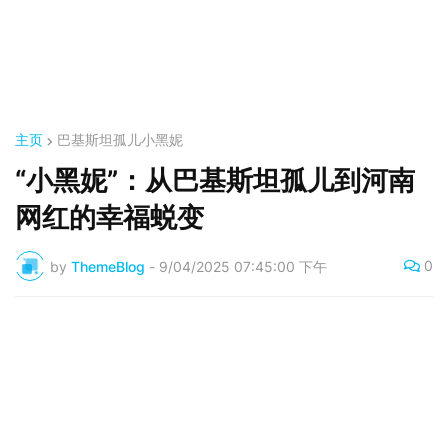
主页
巴基斯坦孤儿小黑妮
“小黑妮”：从巴基斯坦孤儿到河南
网红的幸福蜕变
0
by
ThemeBlog
-
9/04/2025 07:45:00 下午