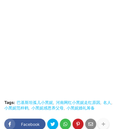
Tags:
巴基斯坦孤儿小黑妮
河南网红小黑妮走红原因
名人
小黑妮范梓鹤
小黑妮感恩养父母
小黑妮婚礼筹备
Facebook