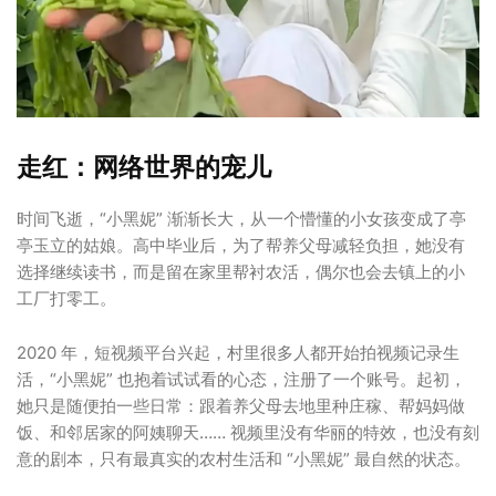
走红：网络世界的宠儿
时间飞逝，“小黑妮” 渐渐长大，从一个懵懂的小女孩变成了亭
亭玉立的姑娘。高中毕业后，为了帮养父母减轻负担，她没有
选择继续读书，而是留在家里帮衬农活，偶尔也会去镇上的小
工厂打零工。
2020 年，短视频平台兴起，村里很多人都开始拍视频记录生
活，“小黑妮” 也抱着试试看的心态，注册了一个账号。起初，
她只是随便拍一些日常：跟着养父母去地里种庄稼、帮妈妈做
饭、和邻居家的阿姨聊天…… 视频里没有华丽的特效，也没有刻
意的剧本，只有最真实的农村生活和 “小黑妮” 最自然的状态。