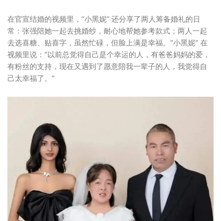
在官宣结婚的视频里，“小黑妮” 还分享了两人筹备婚礼的日
常：张强陪她一起去挑婚纱，耐心地帮她参考款式；两人一起
去选喜糖、贴喜字，虽然忙碌，但脸上满是幸福。“小黑妮” 在
视频里说：“以前总觉得自己是个幸运的人，有爸爸妈妈的爱，
有粉丝的支持，现在又遇到了愿意陪我一辈子的人，我觉得自
己太幸福了。”