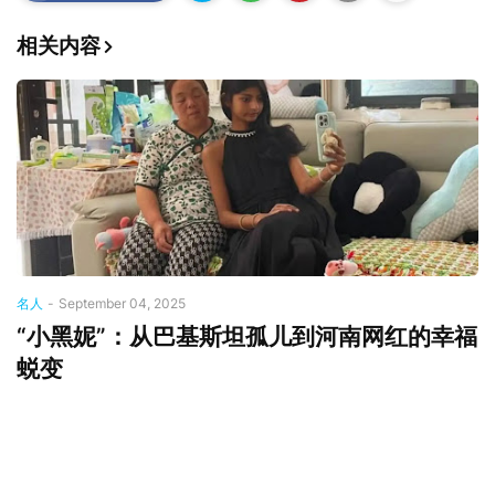
相关内容
名人
-
September 04, 2025
“小黑妮”：从巴基斯坦孤儿到河南网红的幸福
蜕变