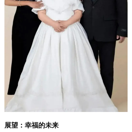
展望：幸福的未来